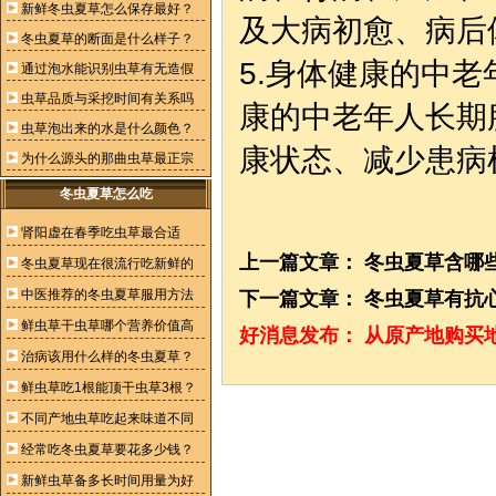
新鲜冬虫夏草怎么保存最好？
及大病初愈、病后
冬虫夏草的断面是什么样子？
5.身体健康的中老
通过泡水能识别虫草有无造假
虫草品质与采挖时间有关系吗
康的中老年人长期
虫草泡出来的水是什么颜色？
康状态、减少患病
为什么源头的那曲虫草最正宗
冬虫夏草怎么吃
肾阳虚在春季吃虫草最合适
上一篇文章：
冬虫夏草含哪
冬虫夏草现在很流行吃新鲜的
中医推荐的冬虫夏草服用方法
下一篇文章：
冬虫夏草有抗
鲜虫草干虫草哪个营养价值高
好消息发布：
从原产地购买
治病该用什么样的冬虫夏草？
鲜虫草吃1根能顶干虫草3根？
不同产地虫草吃起来味道不同
经常吃冬虫夏草要花多少钱？
新鲜虫草备多长时间用量为好