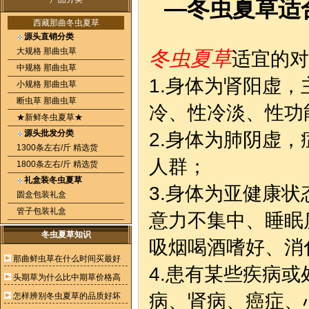
—冬虫夏草适
西藏那曲冬虫夏草
源头直销分类
大规格 那曲虫草
冬虫夏草
适宜的对
中规格 那曲虫草
1.身体为肾阳虚
小规格 那曲虫草
断虫草 那曲虫草
冷、性冷淡、性功
★新鲜冬虫夏草★
源头批发分类
2.身体为肺阴虚
1300条左右/斤 精选货
人群；
1800条左右/斤 精选货
礼盒装冬虫夏草
3.身体为亚健康
圆盒包装礼盒
管子包装礼盒
意力不集中、睡眠
冬虫夏草知识
吸烟喝酒嗜好、消
那曲鲜虫草在什么时间买最好
4.患有某些疾病
头期草为什么比中期草价格高
病、肾病、癌症、
怎样辨别冬虫夏草的品质好坏