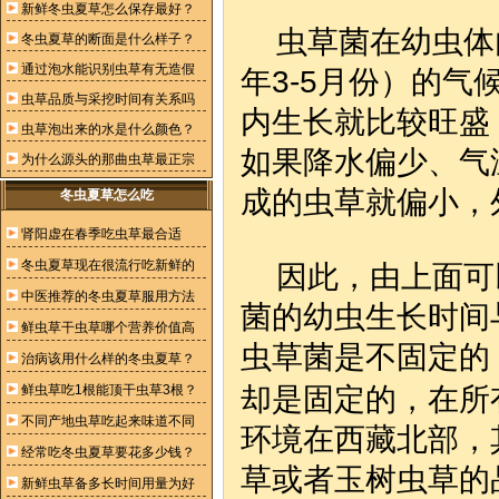
新鲜冬虫夏草怎么保存最好？
虫草菌在幼虫体
冬虫夏草的断面是什么样子？
通过泡水能识别虫草有无造假
年3-5月份）的
虫草品质与采挖时间有关系吗
内生长就比较旺盛
虫草泡出来的水是什么颜色？
如果降水偏少、气
为什么源头的那曲虫草最正宗
成的虫草就偏小，
冬虫夏草怎么吃
肾阳虚在春季吃虫草最合适
冬虫夏草现在很流行吃新鲜的
因此，由上面可
中医推荐的冬虫夏草服用方法
菌的幼虫生长时间
鲜虫草干虫草哪个营养价值高
虫草菌是不固定的
治病该用什么样的冬虫夏草？
鲜虫草吃1根能顶干虫草3根？
却是固定的，在所
不同产地虫草吃起来味道不同
环境在西藏北部，
经常吃冬虫夏草要花多少钱？
草或者玉树虫草的
新鲜虫草备多长时间用量为好