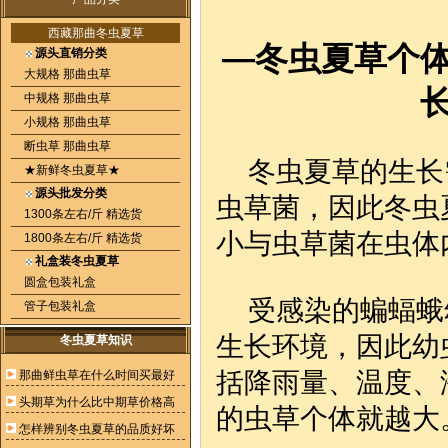
西藏那曲冬虫夏草
—冬虫夏草个
源头直销分类
大规格 那曲虫草
中规格 那曲虫草
小规格 那曲虫草
断虫草 那曲虫草
冬虫夏草的生长
★新鲜冬虫夏草★
源头批发分类
虫草菌，因此冬虫
1300条左右/斤 精选货
小与虫草菌在虫体
1800条左右/斤 精选货
礼盒装冬虫夏草
圆盒包装礼盒
受感染的蝙蝠蛾
管子包装礼盒
生长环境，因此幼
冬虫夏草知识
括降雨量、温度、
那曲鲜虫草在什么时间买最好
头期草为什么比中期草价格高
的虫草个体就越大
怎样辨别冬虫夏草的品质好坏