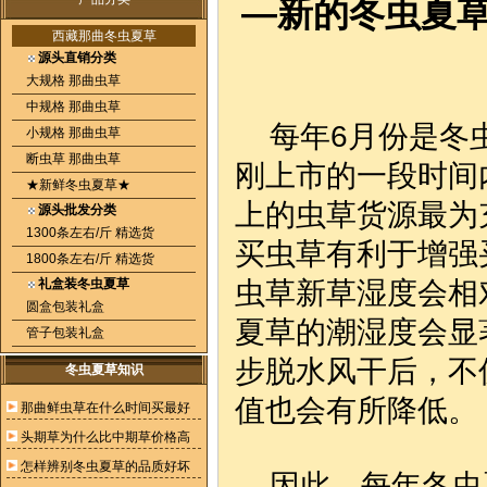
—新的冬虫夏
西藏那曲冬虫夏草
源头直销分类
大规格 那曲虫草
中规格 那曲虫草
每年6月份是冬虫
小规格 那曲虫草
断虫草 那曲虫草
刚上市的一段时间
★新鲜冬虫夏草★
上的虫草货源最为
源头批发分类
1300条左右/斤 精选货
买虫草有利于增强
1800条左右/斤 精选货
礼盒装冬虫夏草
虫草新草湿度会相
圆盒包装礼盒
夏草的潮湿度会显
管子包装礼盒
步脱水风干后，不
冬虫夏草知识
值也会有所降低。
那曲鲜虫草在什么时间买最好
头期草为什么比中期草价格高
怎样辨别冬虫夏草的品质好坏
因此，每年冬虫夏