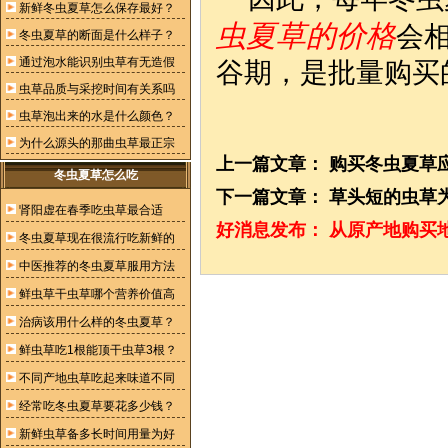
新鲜冬虫夏草怎么保存最好？
虫夏草的价格
会
冬虫夏草的断面是什么样子？
通过泡水能识别虫草有无造假
谷期，是批量购买
虫草品质与采挖时间有关系吗
虫草泡出来的水是什么颜色？
为什么源头的那曲虫草最正宗
上一篇文章：
购买冬虫夏草
冬虫夏草怎么吃
下一篇文章：
草头短的虫草
肾阳虚在春季吃虫草最合适
好消息发布：
从原产地购买
冬虫夏草现在很流行吃新鲜的
中医推荐的冬虫夏草服用方法
鲜虫草干虫草哪个营养价值高
治病该用什么样的冬虫夏草？
鲜虫草吃1根能顶干虫草3根？
不同产地虫草吃起来味道不同
经常吃冬虫夏草要花多少钱？
新鲜虫草备多长时间用量为好