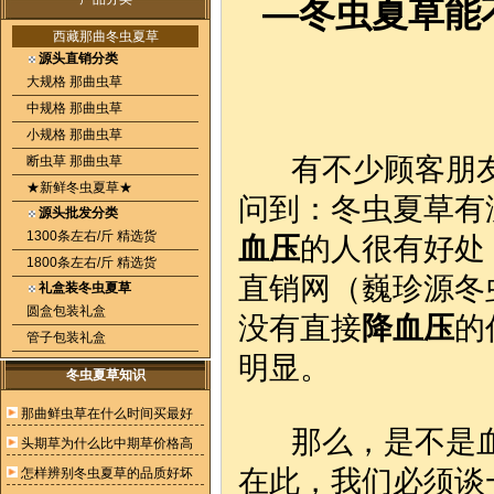
—冬虫夏草能
西藏那曲冬虫夏草
源头直销分类
大规格 那曲虫草
中规格 那曲虫草
小规格 那曲虫草
有不少顾客朋友
断虫草 那曲虫草
★新鲜冬虫夏草★
问到：冬虫夏草有
源头批发分类
1300条左右/斤 精选货
血压
的人很有好处
1800条左右/斤 精选货
直销网（巍珍源冬
礼盒装冬虫夏草
圆盒包装礼盒
没有直接
降血压
的
管子包装礼盒
明显。
冬虫夏草知识
那曲鲜虫草在什么时间买最好
那么，是不是血
头期草为什么比中期草价格高
在此，我们必须谈
怎样辨别冬虫夏草的品质好坏