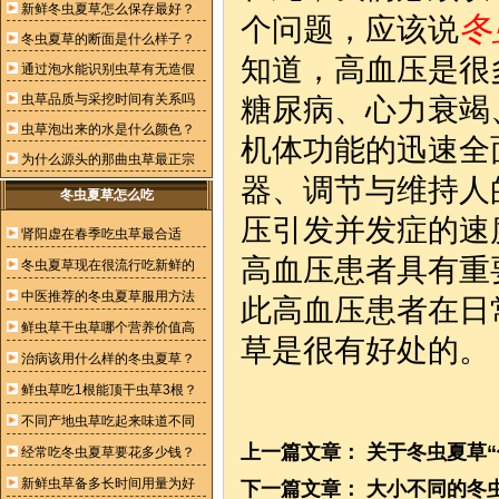
新鲜冬虫夏草怎么保存最好？
冬
个问题，应该说
冬虫夏草的断面是什么样子？
知道，高血压是很
通过泡水能识别虫草有无造假
虫草品质与采挖时间有关系吗
糖尿病、心力衰竭
虫草泡出来的水是什么颜色？
机体功能的迅速全
为什么源头的那曲虫草最正宗
器、调节与维持人
冬虫夏草怎么吃
压引发并发症的速
肾阳虚在春季吃虫草最合适
高血压患者具有重
冬虫夏草现在很流行吃新鲜的
中医推荐的冬虫夏草服用方法
此高血压患者在日
鲜虫草干虫草哪个营养价值高
草是很有好处的。
治病该用什么样的冬虫夏草？
鲜虫草吃1根能顶干虫草3根？
不同产地虫草吃起来味道不同
上一篇文章：
关于冬虫夏草
经常吃冬虫夏草要花多少钱？
新鲜虫草备多长时间用量为好
下一篇文章：
大小不同的冬