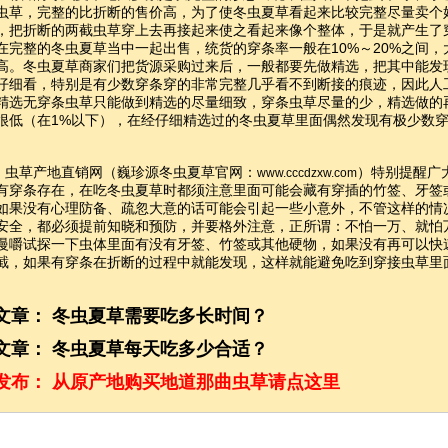
虫草，完整的比折断的售价高，为了使冬虫夏草看起来比较完整尽量卖个
，把折断的两截虫草穿上去再接起来使之看起来像个整体，于是就产生了
在完整的冬虫夏草当中一起出售，统货的穿条率一般在10%～20%之间
高。冬虫夏草商家们把货源采购过来后，一般都要先做精选，把其中能发
仔细看，特别是有少数穿条穿的非常完整几乎看不到断接的痕迹，因此人
精选无穿条虫草只能做到精选的尽量细致，穿条虫草尽量的少，精选做的
很低（在1%以下），在经仔细精选过的冬虫夏草里面偶然发现有极少数
。
草产地直销网（巍珍源冬虫夏草官网：
）特别提醒广
www.cccdzxw.com
有穿条存在，在吃冬虫夏草时都须注意里面可能会藏有穿插的竹签、牙签
如果没有心理防备、疏忽大意的话可能会引起一些小意外，不管这样的情
安全，都必须提前知晓和预防，并要格外注意，正所谓：不怕一万、就怕
慢嚼试探一下虫体里面有没有牙签、竹签或其他硬物，如果没有再可以快
截，如果有穿条在折断的过程中就能发现，这样就能避免吃到穿接虫草里
文章：
冬虫夏草需要吃多长时间？
文章：
冬虫夏草每天吃多少合适？
发布：
从原产地购买地道那曲虫草请点这里