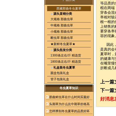
等品质的
棍在两端
西藏那曲冬虫夏草
穿条会混
源头直销分类
率相对较
大规格 那曲虫草
根一根的
中规格 那曲虫草
上销售的
要穿条率
小规格 那曲虫草
容的现象
断虫草 那曲虫草
★新鲜冬虫夏草★
因此，虫
是真的会
源头批发分类
夏草时，
1300条左右/斤 精选货
的健康与
1800条左右/斤 精选货
在嘴里慢
礼盒装冬虫夏草
折断成几
圆盒包装礼盒
管子包装礼盒
上一篇
冬虫夏草知识
下一篇
那曲鲜虫草在什么时间买最好
好消息
头期草为什么比中期草价格高
怎样辨别冬虫夏草的品质好坏