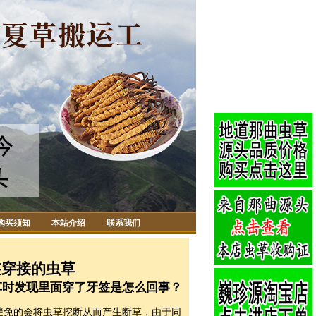
购买须知
本站介绍
联系我们
签穿接的虫草
草时发现里面穿了牙签是怎么回事？
免的会将虫草挖断从而产生断草，由于同