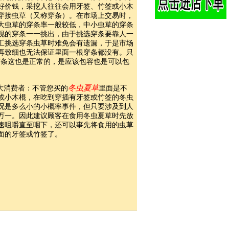
好价钱，采挖人往往会用牙签、竹签或小木
穿接虫草（又称穿条）。在市场上交易时，
，大虫草的穿条率一般较低，中小虫草的穿条
现的穿条一一挑出，由于挑选穿条要靠人一
工挑选穿条虫草时难免会有遗漏，于是市场
再致细也无法保证里面一根穿条都没有。只
穿条这也是正常的，是应该包容也是可以包
冬虫夏草
大消费者：不管您买的
里面是不
或小木棍，在吃到穿插有牙签或竹签的冬虫
况是多么小的小概率事件，但只要涉及到人
万一。因此建议顾客在食用冬虫夏草时先放
速咀嚼直至咽下，还可以事先将食用的虫草
面的牙签或竹签了。