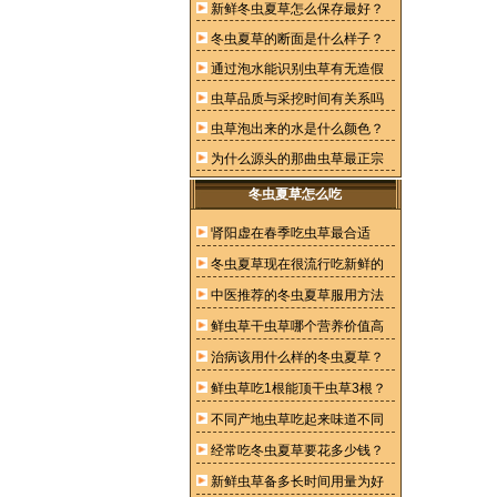
新鲜冬虫夏草怎么保存最好？
冬虫夏草的断面是什么样子？
通过泡水能识别虫草有无造假
虫草品质与采挖时间有关系吗
虫草泡出来的水是什么颜色？
为什么源头的那曲虫草最正宗
冬虫夏草怎么吃
肾阳虚在春季吃虫草最合适
冬虫夏草现在很流行吃新鲜的
中医推荐的冬虫夏草服用方法
鲜虫草干虫草哪个营养价值高
治病该用什么样的冬虫夏草？
鲜虫草吃1根能顶干虫草3根？
不同产地虫草吃起来味道不同
经常吃冬虫夏草要花多少钱？
新鲜虫草备多长时间用量为好