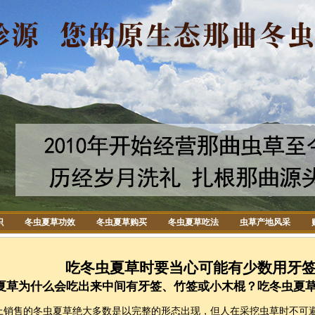
识
冬虫夏草功效
冬虫夏草购买
冬虫夏草吃法
虫草产地风采
吃冬虫夏草时要当心可能有少数用牙
夏草为什么会吃出来中间有牙签、竹签或小木棍？吃冬虫夏
售的冬虫夏草绝大多数是以完整的形态出现，但人在采挖虫草时不可避