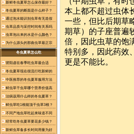
（中期虫草，有时
新鲜冬虫夏草怎么保存最好？
本上都不超过虫体
冬虫夏草的断面是什么样子？
通过泡水能识别虫草有无造假
一些，但比后期草
虫草品质与采挖时间有关系吗
期草）的子座普遍
虫草泡出来的水是什么颜色？
倍，因此虫草的饱
为什么源头的那曲虫草最正宗
特别多，因此药效
冬虫夏草怎么吃
更是不能比。
肾阳虚在春季吃虫草最合适
冬虫夏草现在很流行吃新鲜的
中医推荐的冬虫夏草服用方法
鲜虫草干虫草哪个营养价值高
治病该用什么样的冬虫夏草？
鲜虫草吃1根能顶干虫草3根？
不同产地虫草吃起来味道不同
经常吃冬虫夏草要花多少钱？
新鲜虫草备多长时间用量为好