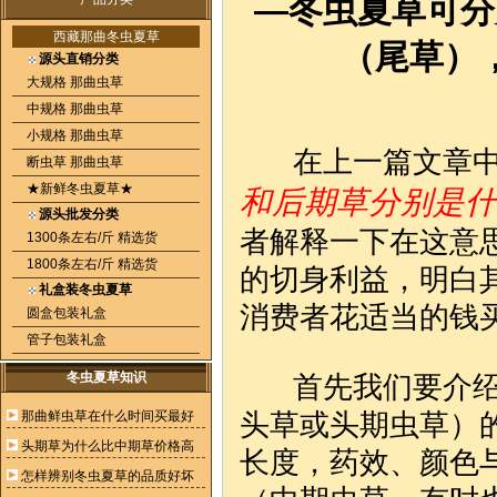
—冬虫夏草可分
西藏那曲冬虫夏草
（尾草）
源头直销分类
大规格 那曲虫草
中规格 那曲虫草
小规格 那曲虫草
在上一篇文章中
断虫草 那曲虫草
★新鲜冬虫夏草★
和后期草分别是什
源头批发分类
者解释一下在这意
1300条左右/斤 精选货
1800条左右/斤 精选货
的切身利益，明白
礼盒装冬虫夏草
消费者花适当的钱
圆盒包装礼盒
管子包装礼盒
冬虫夏草知识
首先我们要介绍一
那曲鲜虫草在什么时间买最好
头草或头期虫草）
头期草为什么比中期草价格高
长度，药效、颜色
怎样辨别冬虫夏草的品质好坏