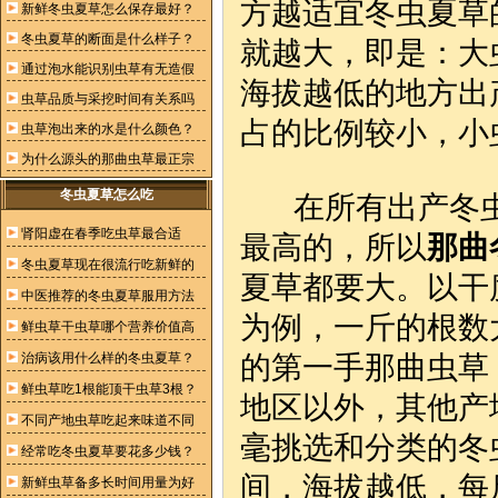
方越适宜冬虫夏草
新鲜冬虫夏草怎么保存最好？
冬虫夏草的断面是什么样子？
就越大，即是：大
通过泡水能识别虫草有无造假
海拔越低的地方出
虫草品质与采挖时间有关系吗
占的比例较小，小
虫草泡出来的水是什么颜色？
为什么源头的那曲虫草最正宗
冬虫夏草怎么吃
在所有出产冬虫
肾阳虚在春季吃虫草最合适
最高的，所以
那曲
冬虫夏草现在很流行吃新鲜的
夏草都要大。以干
中医推荐的冬虫夏草服用方法
为例，一斤的根数大
鲜虫草干虫草哪个营养价值高
治病该用什么样的冬虫夏草？
的第一手那曲虫草，
鲜虫草吃1根能顶干虫草3根？
地区以外，其他产
不同产地虫草吃起来味道不同
毫挑选和分类的冬虫
经常吃冬虫夏草要花多少钱？
间，海拔越低，每
新鲜虫草备多长时间用量为好