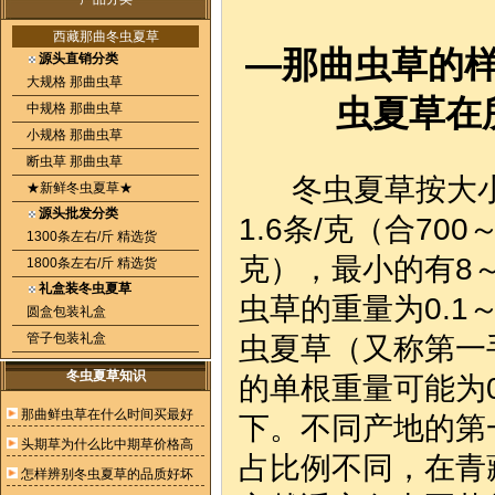
西藏那曲冬虫夏草
—那曲虫草的
源头直销分类
大规格 那曲虫草
虫夏草在
中规格 那曲虫草
小规格 那曲虫草
断虫草 那曲虫草
冬虫夏草按大小可
★新鲜冬虫夏草★
源头批发分类
1.6条/克（合70
1300条左右/斤 精选货
克），最小的有8～1
1800条左右/斤 精选货
礼盒装冬虫夏草
虫草的重量为0.1
圆盒包装礼盒
管子包装礼盒
虫夏草（又称第一
冬虫夏草知识
的单根重量可能为0
那曲鲜虫草在什么时间买最好
下。不同产地的第
头期草为什么比中期草价格高
占比例不同，在青
怎样辨别冬虫夏草的品质好坏