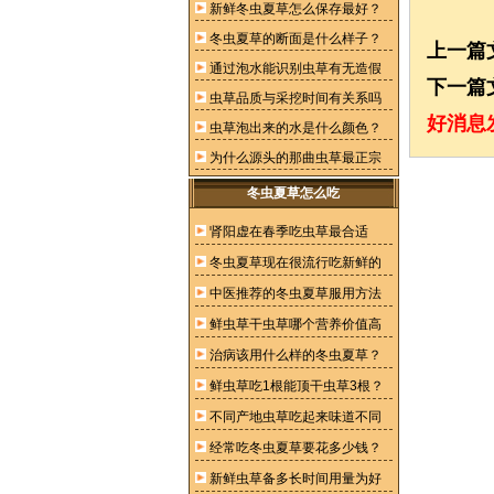
新鲜冬虫夏草怎么保存最好？
冬虫夏草的断面是什么样子？
上一篇
通过泡水能识别虫草有无造假
下一篇
虫草品质与采挖时间有关系吗
好消息
虫草泡出来的水是什么颜色？
为什么源头的那曲虫草最正宗
冬虫夏草怎么吃
肾阳虚在春季吃虫草最合适
冬虫夏草现在很流行吃新鲜的
中医推荐的冬虫夏草服用方法
鲜虫草干虫草哪个营养价值高
治病该用什么样的冬虫夏草？
鲜虫草吃1根能顶干虫草3根？
不同产地虫草吃起来味道不同
经常吃冬虫夏草要花多少钱？
新鲜虫草备多长时间用量为好