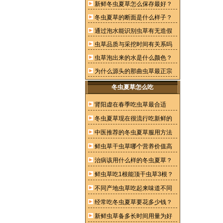
新鲜冬虫夏草怎么保存最好？
冬虫夏草的断面是什么样子？
通过泡水能识别虫草有无造假
虫草品质与采挖时间有关系吗
虫草泡出来的水是什么颜色？
为什么源头的那曲虫草最正宗
冬虫夏草怎么吃
肾阳虚在春季吃虫草最合适
冬虫夏草现在很流行吃新鲜的
中医推荐的冬虫夏草服用方法
鲜虫草干虫草哪个营养价值高
治病该用什么样的冬虫夏草？
鲜虫草吃1根能顶干虫草3根？
不同产地虫草吃起来味道不同
经常吃冬虫夏草要花多少钱？
新鲜虫草备多长时间用量为好