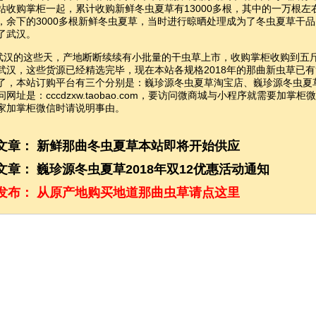
站收购掌柜一起，累计收购
新鲜冬虫夏草
有13000多根，其中的一万根
，余下的3000多根新鲜冬虫夏草，当时进行晾晒处理成为了冬虫夏草干
了武汉。
的这些天，产地断断续续有小批量的干虫草上市，收购掌柜收购到五
武汉，这些货源已经精选完毕，现在本站各规格2018年的那曲新虫草已
了，本站订购平台有三个分别是：巍珍源冬虫夏草淘宝店、巍珍源冬虫夏
网址是：cccdzxw.taobao.com，要访问微商城与小程序就需要加掌柜微
家加掌柜微信时请说明事由。
文章：
新鲜那曲冬虫夏草本站即将开始供应
文章：
巍珍源冬虫夏草2018年双12优惠活动通知
发布：
从原产地购买地道那曲虫草请点这里