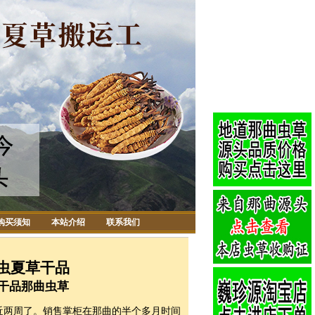
购买须知
本站介绍
联系我们
冬虫夏草干品
的干品那曲虫草
近两周了。销售掌柜在那曲的半个多月时间