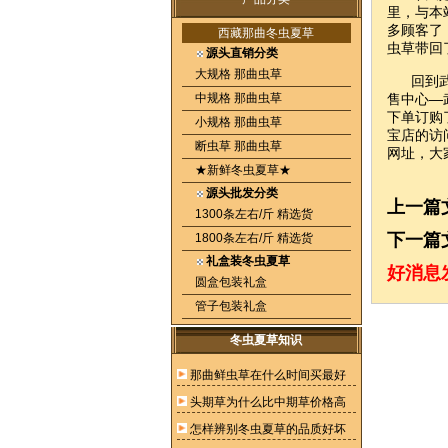
里，与本
多顾客了
西藏那曲冬虫夏草
虫草带回
源头直销分类
大规格 那曲虫草
回到武汉
中规格 那曲虫草
售中心—
下单订购
小规格 那曲虫草
宝店的访问
断虫草 那曲虫草
网址，大
★新鲜冬虫夏草★
源头批发分类
上一篇
1300条左右/斤 精选货
下一篇
1800条左右/斤 精选货
礼盒装冬虫夏草
好消息
圆盒包装礼盒
管子包装礼盒
冬虫夏草知识
那曲鲜虫草在什么时间买最好
头期草为什么比中期草价格高
怎样辨别冬虫夏草的品质好坏