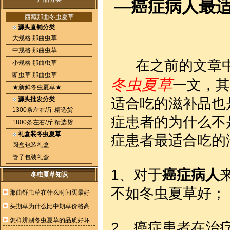
—癌症病人最
西藏那曲冬虫夏草
源头直销分类
大规格 那曲虫草
中规格 那曲虫草
在之前的文章中
小规格 那曲虫草
断虫草 那曲虫草
冬虫夏草
一文，其
★新鲜冬虫夏草★
源头批发分类
适合吃的滋补品也
1300条左右/斤 精选货
症患者的为什么不
1800条左右/斤 精选货
礼盒装冬虫夏草
症患者最适合吃的
圆盒包装礼盒
管子包装礼盒
1、对于
癌症病人
冬虫夏草知识
不如冬虫夏草好；
那曲鲜虫草在什么时间买最好
头期草为什么比中期草价格高
怎样辨别冬虫夏草的品质好坏
2、癌症患者在治