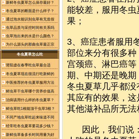
新鲜冬虫夏草怎么保存最好？
能较差，服用冬虫
冬虫夏草的断面是什么样子？
果；
通过泡水能识别虫草有无造假
虫草品质与采挖时间有关系吗
虫草泡出来的水是什么颜色？
3、癌症患者服用
为什么源头的那曲虫草最正宗
部位来分有很多种
冬虫夏草怎么吃
宫颈癌、淋巴癌等
肾阳虚在春季吃虫草最合适
期、中期还是晚期
冬虫夏草现在很流行吃新鲜的
中医推荐的冬虫夏草服用方法
冬虫夏草
几乎都没
鲜虫草干虫草哪个营养价值高
其应有的效果，这
治病该用什么样的冬虫夏草？
其他滋补品所无法
鲜虫草吃1根能顶干虫草3根？
不同产地虫草吃起来味道不同
经常吃冬虫夏草要花多少钱？
因此，我们说：
新鲜虫草备多长时间用量为好