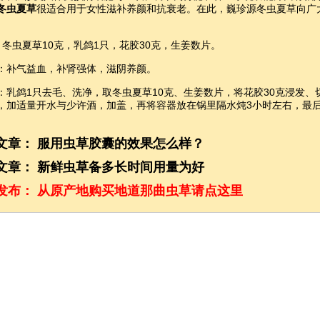
冬虫夏草
很适合用于女性滋补养颜和抗衰老。在此，巍珍源冬虫夏草向广
: 冬虫夏草10克，乳鸽1只，花胶30克，生姜数片。
：补气益血，补肾强体，滋阴养颜。
：乳鸽1只去毛、洗净，取冬虫夏草10克、生姜数片，将花胶30克浸发
，加适量开水与少许酒，加盖，再将容器放在锅里隔水炖3小时左右，最
文章：
服用虫草胶囊的效果怎么样？
文章：
新鲜虫草备多长时间用量为好
发布：
从原产地购买地道那曲虫草请点这里