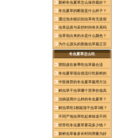
新鲜冬虫夏草怎么保存最好？
冬虫夏草的断面是什么样子？
通过泡水能识别虫草有无造假
虫草品质与采挖时间有关系吗
虫草泡出来的水是什么颜色？
为什么源头的那曲虫草最正宗
冬虫夏草怎么吃
肾阳虚在春季吃虫草最合适
冬虫夏草现在很流行吃新鲜的
中医推荐的冬虫夏草服用方法
鲜虫草干虫草哪个营养价值高
治病该用什么样的冬虫夏草？
鲜虫草吃1根能顶干虫草3根？
不同产地虫草吃起来味道不同
经常吃冬虫夏草要花多少钱？
新鲜虫草备多长时间用量为好