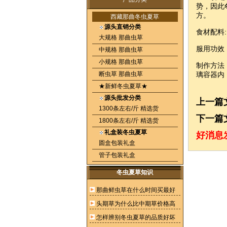
势，因此
方。
西藏那曲冬虫夏草
源头直销分类
食材配料
大规格 那曲虫草
服用功效
中规格 那曲虫草
小规格 那曲虫草
制作方法
断虫草 那曲虫草
璃容器内
★新鲜冬虫夏草★
源头批发分类
上一篇
1300条左右/斤 精选货
下一篇
1800条左右/斤 精选货
礼盒装冬虫夏草
好消息
圆盒包装礼盒
管子包装礼盒
冬虫夏草知识
那曲鲜虫草在什么时间买最好
头期草为什么比中期草价格高
怎样辨别冬虫夏草的品质好坏