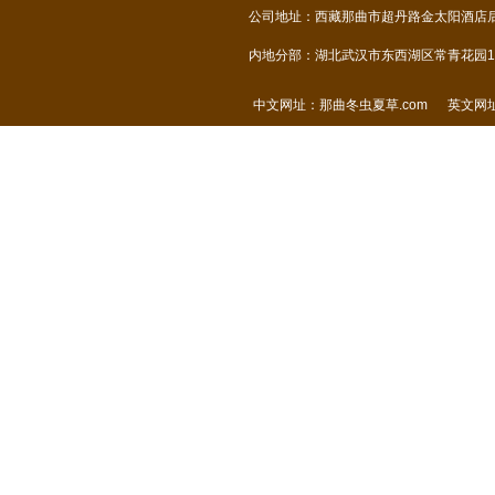
公司地址：西藏那曲市超丹路金太阳酒店后面
内地分部：湖北武汉市东西湖区常青花园14
中文网址：
那曲冬虫夏草.com
英文网