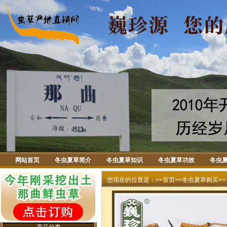
网站首页
冬虫夏草简介
冬虫夏草知识
冬虫夏草功效
冬虫
您现在的位置是：>>
首页
>>
冬虫夏草购买
>>