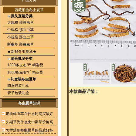
产品分类
西藏那曲冬虫夏草
源头直销分类
大规格 那曲虫草
中规格 那曲虫草
小规格 那曲虫草
断虫草 那曲虫草
★新鲜冬虫夏草★
源头批发分类
1300条左右/斤 精选货
1800条左右/斤 精选货
礼盒装冬虫夏草
圆盒包装礼盒
本款商品详情：
管子包装礼盒
冬虫夏草知识
那曲鲜虫草在什么时间买最好
头期草为什么比中期草价格高
怎样辨别冬虫夏草的品质好坏