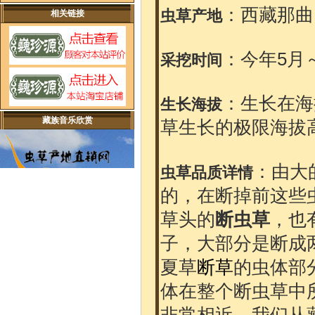
：西藏那曲
虫草产地
相关链接
：今年5月
采挖时间
：生长在海
生长海拔
藏族音乐欣赏
草生长的极限海拔
：由大
虫草品质详情
的，在断掉前这些虫
草头的
断虫草
，也
子，大部分是断成
夏草
断草
的虫体部
体在整个断虫草中