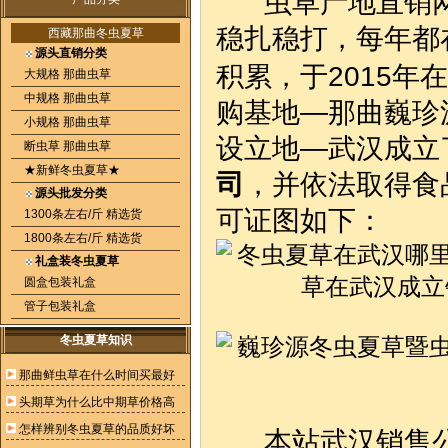
虫草产地直销网自
稳扎稳打，每年都
西藏那曲冬虫夏草
源头直销分类
积累，于2015年在
大规格 那曲虫草
中规格 那曲虫草
购基地—那曲巍珍
小规格 那曲虫草
设立地—武汉成立
断虫草 那曲虫草
★新鲜冬虫夏草★
司
，并依法取得食
源头批发分类
可证图如下：
1300条左右/斤 精选货
1800条左右/斤 精选货
礼盒装冬虫夏草
圆盒包装礼盒
管子包装礼盒
冬虫夏草知识
那曲鲜虫草在什么时间买最好
头期草为什么比中期草价格高
怎样辨别冬虫夏草的品质好坏
本站武汉销售公