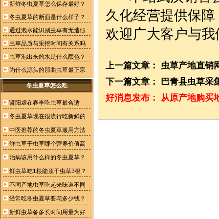
新鲜冬虫夏草怎么保存最好？
久化经营提供保障
冬虫夏草的断面是什么样子？
欢迎广大客户与我
通过泡水能识别虫草有无造假
虫草品质与采挖时间有关系吗
虫草泡出来的水是什么颜色？
上一篇文章：
虫草产地直销网
为什么源头的那曲虫草最正宗
下一篇文章：
巴青县虫草采
冬虫夏草怎么吃
好消息发布：
从原产地购买
肾阳虚在春季吃虫草最合适
冬虫夏草现在很流行吃新鲜的
中医推荐的冬虫夏草服用方法
鲜虫草干虫草哪个营养价值高
治病该用什么样的冬虫夏草？
鲜虫草吃1根能顶干虫草3根？
不同产地虫草吃起来味道不同
经常吃冬虫夏草要花多少钱？
新鲜虫草备多长时间用量为好