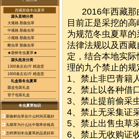
2016年西藏那
西藏那曲冬虫夏草
源头直销分类
目前正是采挖的高
大规格 那曲虫草
中规格 那曲虫草
为规范冬虫夏草的
小规格 那曲虫草
法律法规以及西藏
断虫草 那曲虫草
★新鲜冬虫夏草★
定，结合本地实际
源头批发分类
理的九个禁止的规
1300条左右/斤 精选货
1800条左右/斤 精选货
1、禁止非巴青籍
礼盒装冬虫夏草
2、禁止以各种借
圆盒包装礼盒
管子包装礼盒
3、禁止提前偷采
冬虫夏草知识
4、禁止无采集证
那曲鲜虫草在什么时间买最好
5、禁止出售虫草
头期草为什么比中期草价格高
6、禁止无收购证
怎样辨别冬虫夏草的品质好坏