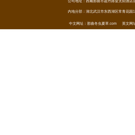
公司地址：西藏那曲市超丹路金太阳酒店后面
内地分部：湖北武汉市东西湖区常青花园14
中文网址：
那曲冬虫夏草.com
英文网