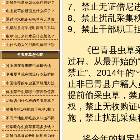
新鲜冬虫夏草怎么保存最好？
7、禁止无证僧尼
冬虫夏草的断面是什么样子？
8、禁止扰乱采集
通过泡水能识别虫草有无造假
9、禁止干部职工
虫草品质与采挖时间有关系吗
虫草泡出来的水是什么颜色？
为什么源头的那曲虫草最正宗
《巴青县虫草采
冬虫夏草怎么吃
过程。从最开始的“
肾阳虚在春季吃虫草最合适
禁止”、2014年的
冬虫夏草现在很流行吃新鲜的
止非巴青县户籍人
中医推荐的冬虫夏草服用方法
鲜虫草干虫草哪个营养价值高
提前偷采虫草，禁
治病该用什么样的冬虫夏草？
权，禁止无收购证
鲜虫草吃1根能顶干虫草3根？
施，禁止扰乱采集
不同产地虫草吃起来味道不同
经常吃冬虫夏草要花多少钱？
新鲜虫草备多长时间用量为好
将今年的规定与去